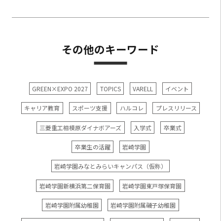
その他のキーワード
GREEN×EXPO 2027
TOPICS
VARELL
イベント
キャリア教育
スポーツ支援
ハルコレ
プレスリリース
三菱重工相模原ダイナボアーズ
入学式
卒業式
卒業生の活躍
岩崎学園
岩崎学園みなとみらいキャンパス（仮称）
岩崎学園新横浜第二保育園
岩崎学園東戸塚保育園
岩崎学園附属幼稚園
岩崎学園附属磯子幼稚園