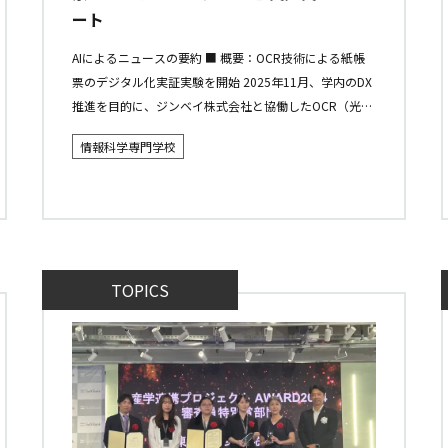
ート
AIによるニュースの要約 ■ 概要：OCR技術による紙帳
票のデジタル化実証実験を開始 2025年11月、学内のDX
推進を目的に、ジンベイ株式会社と協働したOCR（光学
文字認識）実証実験をスタート。横浜市の「テック系ス
情報科学専門学校
タートアップ...
TOPICS