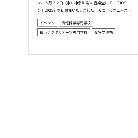
は、５月２２日（木）神奈川県立 音楽堂にて、「JOYコ
ン！2025」を初開催いたしました。 AIによるニュース
の要約 ■ 概要：ITとクリエイティブが融合する新コンテ
イベント
情報科学専門学校
スト「JOYコ...
横浜デジタルアーツ専門学校
産官学連携