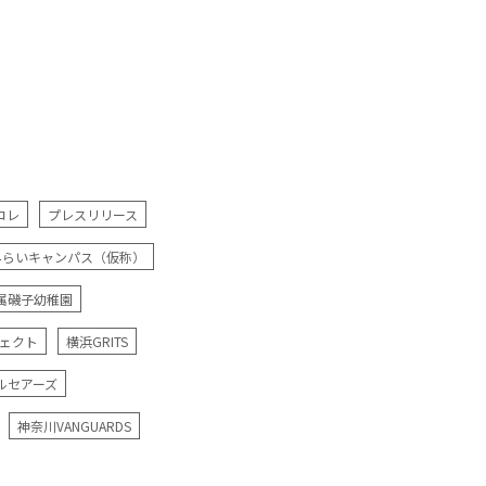
コレ
プレスリリース
みらいキャンパス（仮称）
属磯子幼稚園
ジェクト
横浜GRITS
ルセアーズ
神奈川VANGUARDS