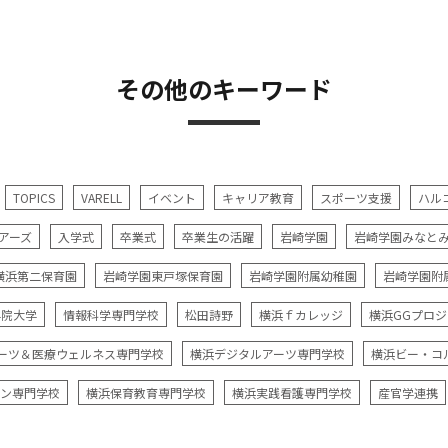
その他のキーワード
TOPICS
VARELL
イベント
キャリア教育
スポーツ支援
ハル
アーズ
入学式
卒業式
卒業生の活躍
岩崎学園
岩崎学園みなと
横浜第二保育園
岩崎学園東戸塚保育園
岩崎学園附属幼稚園
岩崎学園附
学院大学
情報科学専門学校
松田詩野
横浜ｆカレッジ
横浜GGプロ
ーツ＆医療ウェルネス専門学校
横浜デジタルアーツ専門学校
横浜ビー・コ
ン専門学校
横浜保育教育専門学校
横浜実践看護専門学校
産官学連携