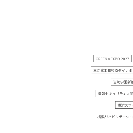
GREEN×EXPO 2027
三菱重工相模原ダイナボ
岩崎学園新
情報セキュリティ大
横浜スポ
横浜リハビリテーショ