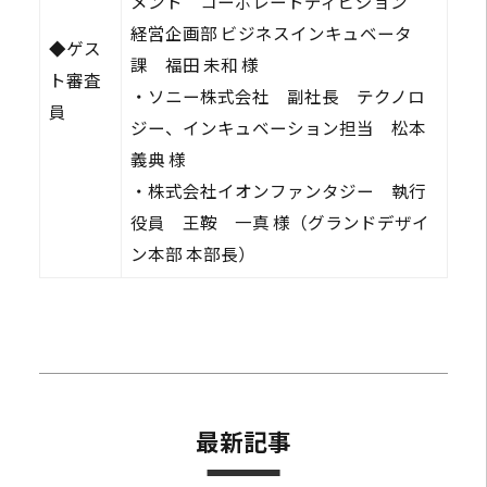
メント コーポレートディビジョン
経営企画部 ビジネスインキュベータ
◆ゲス
課 福田 未和 様
ト審査
・ソニー株式会社 副社長 テクノロ
員
ジー、インキュベーション担当 松本
義典 様
・株式会社イオンファンタジー 執行
役員 王鞍 一真 様（グランドデザイ
ン本部 本部長）
最新記事