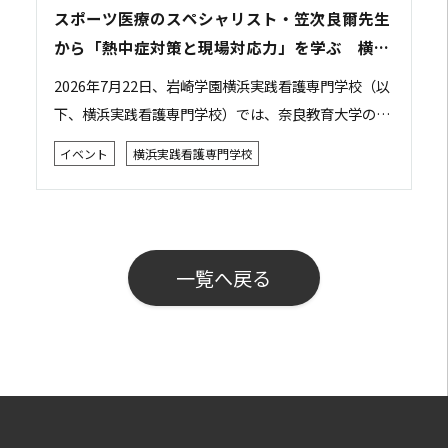
スポーツ医療のスペシャリスト・笠次良爾先生
から「熱中症対策と現場対応力」を学ぶ 横浜
実践看護専門学校で特別講義を開催
2026年7月22日、岩崎学園横浜実践看護専門学校（以
下、横浜実践看護専門学校）では、奈良教育大学の笠
次良爾先生をお招きし、「災害現場やスポーツ現場で
イベント
横浜実践看護専門学校
の判断力・対応力を学ぶ ～熱中症～」をテー...
一覧へ戻る