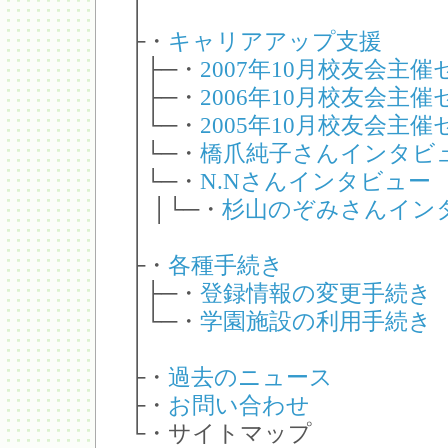
│
├・
キャリアアップ支援
│├─・
2007年10月校友会主
│├─・
2006年10月校友会主
│└─・
2005年10月校友会主
│└─・
橋爪純子さんインタビ
│└─・
N.Nさんインタビュー
│ │└─・
杉山のぞみさんイン
│
├・
各種手続き
│├─・
登録情報の変更手続き
│└─・
学園施設の利用手続き
│
├・
過去のニュース
├・
お問い合わせ
└・サイトマップ