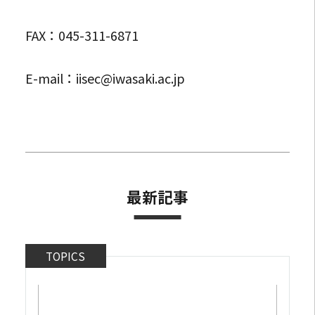
FAX：045-311-6871
E-mail：iisec@iwasaki.ac.jp
最新記事
TOPICS