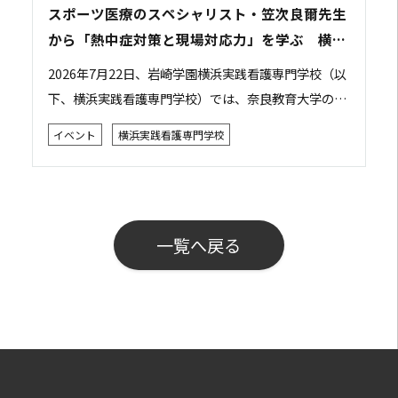
スポーツ医療のスペシャリスト・笠次良爾先生
から「熱中症対策と現場対応力」を学ぶ 横浜
実践看護専門学校で特別講義を開催
2026年7月22日、岩崎学園横浜実践看護専門学校（以
下、横浜実践看護専門学校）では、奈良教育大学の笠
次良爾先生をお招きし、「災害現場やスポーツ現場で
イベント
横浜実践看護専門学校
の判断力・対応力を学ぶ ～熱中症～」をテー...
一覧へ戻る