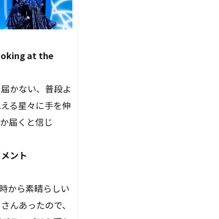
ing at the
で届かない、普段よ
見える星々に手を伸
つか届くと信じ
コメント
の時から素晴らしい
くさんあったので、