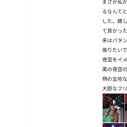
まさか私
るなんて
した。嬉
て良かっ
来はパタ
張りたいで
夜空をイ
黒の夜空
柄の生地
大胆なフ