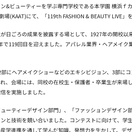
ン&ビューティーを学ぶ専門学校である本学園 横浜ｆカレ
(KAAT)にて、「119th FASHION & BEAUTY LI
が日ごろの成果を披露する場として、1927年の開校以
年で119回目を迎えました。アパレル業界・ヘアメイク
2部にヘアメイクショーなどのエキシビジョン、3部に
われ、会場には、同校の在校生・保護者・卒業生が来場
配信を実施しました。
ューティーデザイン部門」、「ファッションデザイン部門
ンと技術を競い合いました。コンテストに向けて、学生は
や産学連携を通して学んだ知識、発想力を生かして、デ