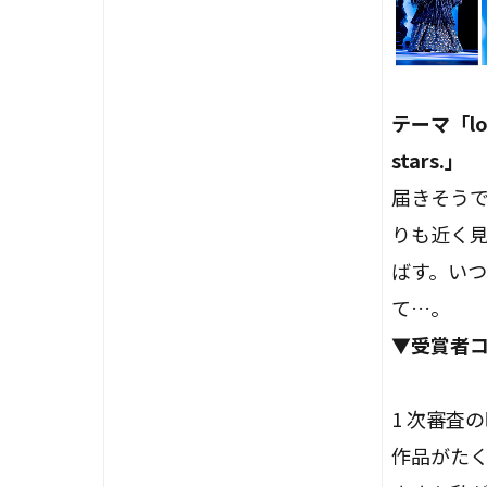
テーマ「look
stars.」
届きそう
りも近く
ばす。い
て…。
▼受賞者
1 次審査
作品がた