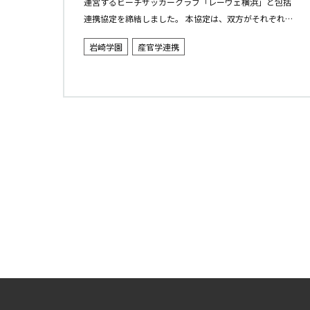
運営するビーチサッカークラブ「レーヴェ横浜」と包括
連携協定を締結しました。 本協定は、双方がそれぞれの
強みや資源を活かしながら相互に連携・協力し、横浜市
岩崎学園
産官学連携
を中心とした地域における教...