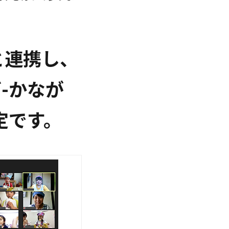
と連携し、
-かなが
定です。