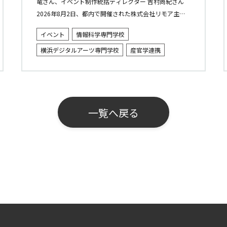
竜さん、イベント制作統括ディレクター 吉村尚紀さん
2026年8月2日、都内で開催された株式会社リモア主催
の「キャラミクスお披露目イベント」に、横浜デジタル
イベント
情報科学専門学校
アーツ専門学校と情報...
横浜デジタルアーツ専門学校
産官学連携
一覧へ戻る