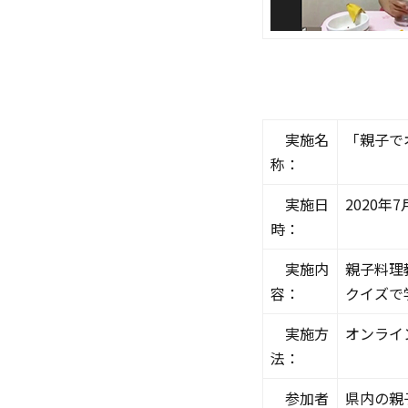
実施名
「親子で
称：
実施日
2020年7
時：
実施内
親子料理
容：
クイズで
実施方
オンライ
法：
参加者
県内の親子