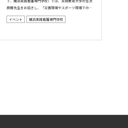
下、横浜実践看護専門学校）では、奈良教育大学の笠次
良爾先生をお招きし、「災害現場やスポーツ現場での判
断力・対応力を学ぶ ～熱中症～」をテーマに特別講義を
イベント
横浜実践看護専門学校
実施しました。 笠次先...