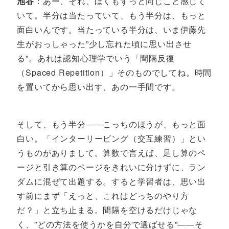
池谷
：あー、それ、ぼくもずっと同じこと感じて
いて。半分は当たっていて、もう半分は、もっと
面白いんです。当たっている半分は、いま伊藤先
生がおっしゃった”少し忘れた頃に思い出させ
る”。あれは認知心理学でいう「間隔反復
（Spaced Repetition）」そのものでしてね。時間
を置いてから思い出す、あの一手間です。
そして、もう半分――こっちのほうが、もっと面
白い。「インターリービング（交互練習）」とい
うものがありまして。算数で言えば、足し算のペ
ージと引き算のページをきれいに分けずに、ラン
ダムに混ぜて出題する。すると学習者は、思い出
す前にまず「えっと、これはどっちのやり方
だ？」と立ち止まる。間隔を空けるだけじゃな
く、”どの方法を使うかを自分で選ばせる”――そ