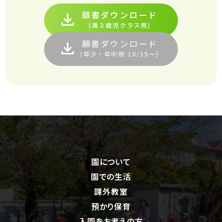
願書ダウンロード
(満３歳児クラス用)
願書ダウンロード
(年少・年中用:10/15～)
園について
園での生活
課外教室
預かり保育
入園をお考えの方